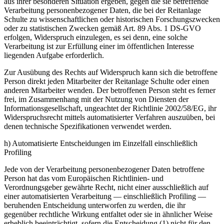
aus ihrer besonderen Situation ergeben, gegen die sie betreffende
Verarbeitung personenbezogener Daten, die bei der Reitanlage
Schulte zu wissenschaftlichen oder historischen Forschungszwecken
oder zu statistischen Zwecken gemäß Art. 89 Abs. 1 DS-GVO
erfolgen, Widerspruch einzulegen, es sei denn, eine solche
Verarbeitung ist zur Erfüllung einer im öffentlichen Interesse
liegenden Aufgabe erforderlich.
Zur Ausübung des Rechts auf Widerspruch kann sich die betroffene
Person direkt jeden Mitarbeiter der Reitanlage Schulte oder einen
anderen Mitarbeiter wenden. Der betroffenen Person steht es ferner
frei, im Zusammenhang mit der Nutzung von Diensten der
Informationsgesellschaft, ungeachtet der Richtlinie 2002/58/EG, ihr
Widerspruchsrecht mittels automatisierter Verfahren auszuüben, bei
denen technische Spezifikationen verwendet werden.
h) Automatisierte Entscheidungen im Einzelfall einschließlich
Profiling
Jede von der Verarbeitung personenbezogener Daten betroffene
Person hat das vom Europäischen Richtlinien- und
Verordnungsgeber gewährte Recht, nicht einer ausschließlich auf
einer automatisierten Verarbeitung — einschließlich Profiling —
beruhenden Entscheidung unterworfen zu werden, die ihr
gegenüber rechtliche Wirkung entfaltet oder sie in ähnlicher Weise
erheblich beeinträchtigt, sofern die Entscheidung (1) nicht für den